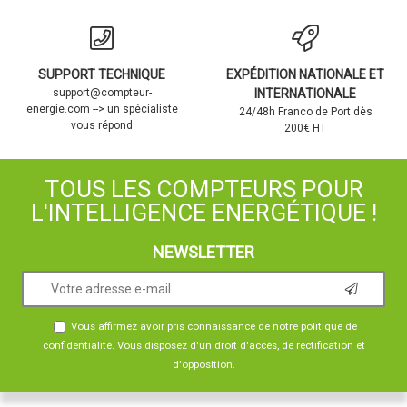
SUPPORT TECHNIQUE
EXPÉDITION NATIONALE ET
support@compteur-
INTERNATIONALE
energie.com --> un spécialiste
24/48h Franco de Port dès
vous répond
200€ HT
TOUS LES COMPTEURS POUR
L'INTELLIGENCE ENERGÉTIQUE !
NEWSLETTER
Vous affirmez avoir pris connaissance de notre
politique de
confidentialité
. Vous disposez d'un droit d'accès, de rectification et
d'opposition.