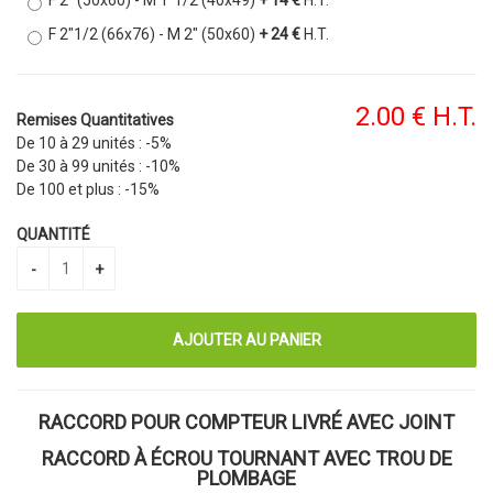
F 2" (50x60) - M 1"1/2 (40x49)
+ 14 €
H.T.
F 2"1/2 (66x76) - M 2" (50x60)
+ 24 €
H.T.
2
.00
€
H.T.
Remises Quantitatives
De 10 à 29 unités :
-5%
De 30 à 99 unités :
-10%
De 100 et plus :
-15%
QUANTITÉ
RACCORD POUR COMPTEUR LIVRÉ AVEC JOINT
RACCORD À ÉCROU TOURNANT AVEC TROU DE
PLOMBAGE