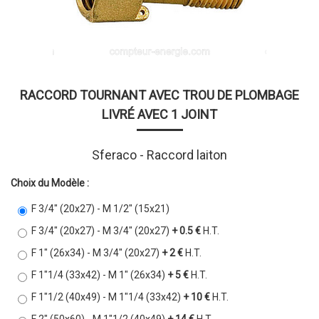
RACCORD TOURNANT AVEC TROU DE PLOMBAGE
LIVRÉ AVEC 1 JOINT
Sferaco - Raccord laiton
Choix du Modèle :
F 3/4" (20x27) - M 1/2" (15x21)
F 3/4" (20x27) - M 3/4" (20x27)
+ 0.5 €
H.T.
F 1" (26x34) - M 3/4" (20x27)
+ 2 €
H.T.
F 1"1/4 (33x42) - M 1" (26x34)
+ 5 €
H.T.
F 1"1/2 (40x49) - M 1"1/4 (33x42)
+ 10 €
H.T.