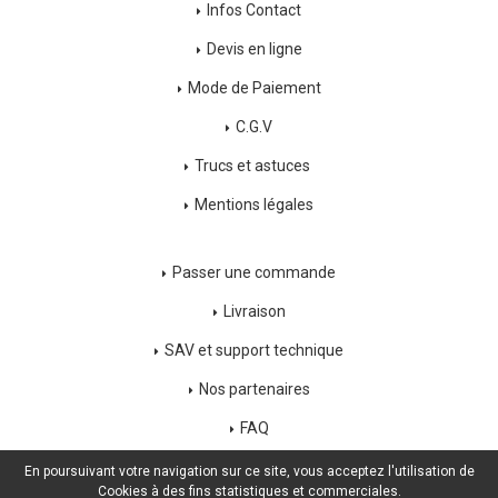
Infos Contact
Devis en ligne
Mode de Paiement
C.G.V
Trucs et astuces
Mentions légales
Passer une commande
Livraison
SAV et support technique
Nos partenaires
FAQ
Déconnexion
En poursuivant votre navigation sur ce site, vous acceptez l'utilisation de
Cookies à des fins statistiques et commerciales.