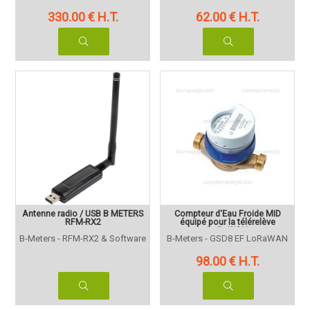
330
.00
€
H.T.
62
.00
€
H.T.
Antenne radio / USB B METERS
Compteur d'Eau Froide MID
RFM-RX2
équipé pour la télérelève
LoRaWAN
B-Meters - RFM-RX2 & Software
B-Meters - GSD8 EF LoRaWAN
98
.00
€
H.T.