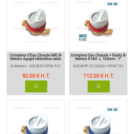
Compteur d'Eau Chaude MID B-
Compteur Eau Chaude + Radio B-
Meters équipé télérelève radio
Meters R160 - L.130mm - 1"
B-Meters - GSD8 EC RFM-TX1
GSD8-RF EC DN20 + RFM-TX1
92
.00
€
H.T.
112
.00
€
H.T.