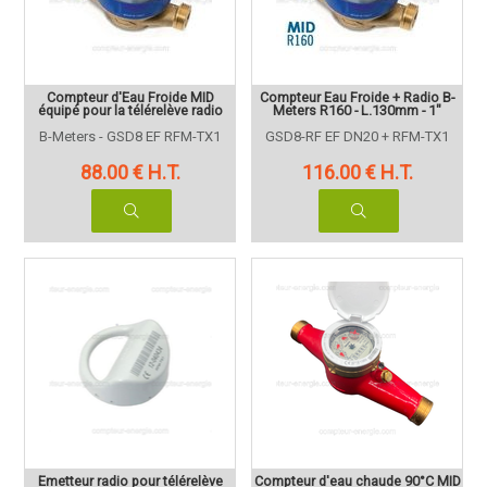
Compteur d'Eau Froide MID
Compteur Eau Froide + Radio B-
équipé pour la télérelève radio
Meters R160 - L.130mm - 1"
B-Meters - GSD8 EF RFM-TX1
GSD8-RF EF DN20 + RFM-TX1
88
.00
€
H.T.
116
.00
€
H.T.
Emetteur radio pour télérelève
Compteur d'eau chaude 90°C MID