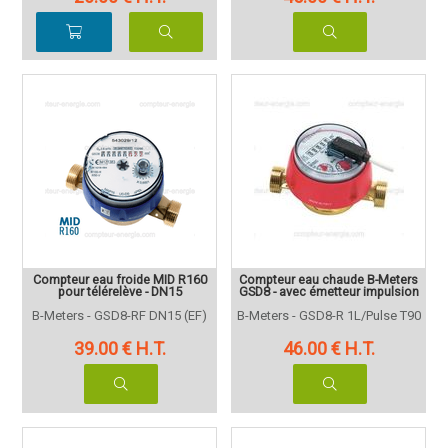
Compteur eau froide MID R160
Compteur eau chaude B-Meters
pour télérelève - DN15
GSD8 - avec émetteur impulsion
B-Meters - GSD8-RF DN15 (EF)
B-Meters - GSD8-R 1L/Pulse T90
39
.00
€
H.T.
46
.00
€
H.T.