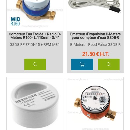
Compteur Eau Froide + Radio B-
Emetteur d'impulsion B-Meters
Meters R100 - L.110mm - 3/4"
pour compteur d'eau GSD8-R
GSD8-RF EF DN15 + RFM-MB1
B-Meters - Reed Pulse GSD8-R
21
.50
€
H.T.