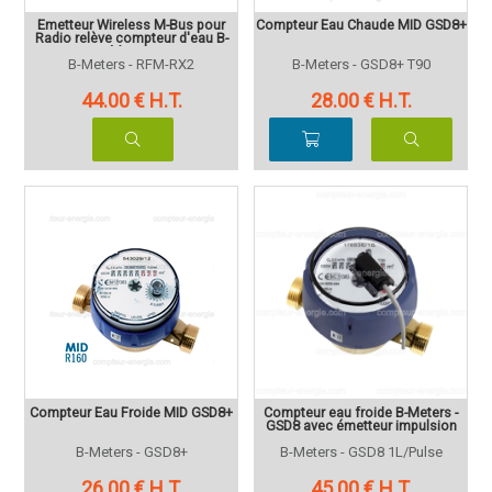
Emetteur Wireless M-Bus pour
Compteur Eau Chaude MID GSD8+
Radio relève compteur d'eau B-
Meters
B-Meters - RFM-RX2
B-Meters - GSD8+ T90
44
.00
€
H.T.
28
.00
€
H.T.
Compteur Eau Froide MID GSD8+
Compteur eau froide B-Meters -
GSD8 avec émetteur impulsion
B-Meters - GSD8+
B-Meters - GSD8 1L/Pulse
26
.00
€
H.T.
45
.00
€
H.T.