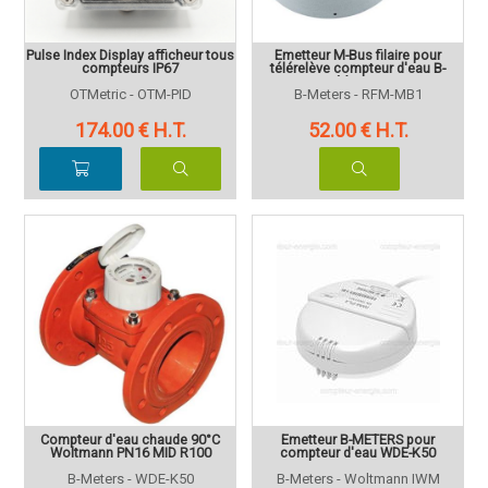
Pulse Index Display afficheur tous
Emetteur M-Bus filaire pour
compteurs IP67
télérelève compteur d'eau B-
Meters
OTMetric - OTM-PID
B-Meters - RFM-MB1
174
.00
€
H.T.
52
.00
€
H.T.
Compteur d'eau chaude 90°C
Emetteur B-METERS pour
Woltmann PN16 MID R100
compteur d'eau WDE-K50
B-Meters - WDE-K50
B-Meters - Woltmann IWM