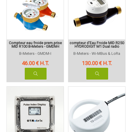
Compteur eau froide prem.prise
compteur d'Eau Froide MID R250
MID R100 B-Meters - GMDM-I
HYDRODIGIT M1 Dual radio
B-Meters - GMDM-I
B-Meters - Wi-MBus & LoRa
46
.00
€
H.T.
130
.00
€
H.T.