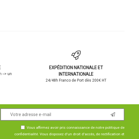
E
EXPÉDITION NATIONALE ET
 --> un
INTERNATIONALE
24/48h Franco de Port dès 200€ HT
Vous affirmez avoir pris connaissance de notre
politique de
confidentialité
. Vous disposez d'un droit d'accès, de rectification et