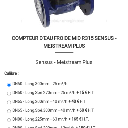
COMPTEUR D'EAU FROIDE MID R315 SENSUS -
MEISTREAM PLUS
Sensus - Meistream Plus
Calibre :
DN50 - Long.300mm - 25 m³/h
DN50 - Long.Spé.270mm - 25 m³/h
+ 15 €
H.T.
DN65 - Long.200mm - 40 m³/h
+ 40 €
H.T.
DN65 - Long.Spé.300mm - 40 m³/h
+ 60 €
H.T.
DN80 - Long.225mm - 63 m³/h
+ 165 €
H.T.