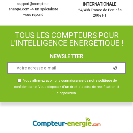
support@compteur-
INTERNATIONALE
energie.com --> un spécialiste
24/48h Franco de Port dès
vous répond
200€ HT
TOUS LES COMPTEURS POUR
L'INTELLIGENCE ENERGÉTIQUE !
NEWSLETTER
Vous affirmez avoir pris connaissance de notre
politique de
confidentialité
. Vous disposez d'un droit d'accès, de rectification et
d'opposition.