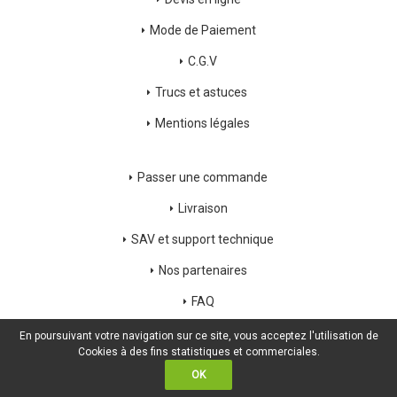
Mode de Paiement
C.G.V
Trucs et astuces
Mentions légales
Passer une commande
Livraison
SAV et support technique
Nos partenaires
FAQ
Déconnexion
En poursuivant votre navigation sur ce site, vous acceptez l'utilisation de
Cookies à des fins statistiques et commerciales.
OK