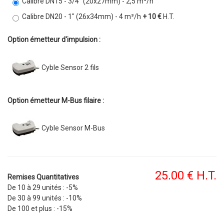
Calibre DN15 - 3/4" (20x27mm) - 2,5 m³/h
Calibre DN20 - 1" (26x34mm) - 4 m³/h
+ 10 €
H.T.
Option émetteur d'impulsion :
Cyble Sensor 2 fils
Option émetteur M-Bus filaire :
Cyble Sensor M-Bus
25
.00
€
H.T.
Remises Quantitatives
De 10 à 29 unités :
-5%
De 30 à 99 unités :
-10%
De 100 et plus :
-15%