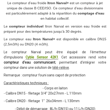
Le compteur d'eau froide
Itron Narval+
est un compteur à jet
unique de
classe B CEE/ISO. Ce compteur d'eau divisionnaire
est
particulièrement adapté à la répartition du
comptage d'eau
en habitat collectif.
Le
compteur individuel
Itron Narval en version eau froide est
préparé pour des températures jusqu'à 30 degrés.
Le compteur eau
Itron Narval+
est disponible en calibre DN15
(2,5m3/h) ou DN20 (4 m3/h).
Le compteur Narval peut être équipé de l'émetteur
d'impulsions
Cyble Sensor 42K1
. Cet accessoire rend votre
compteur d'eau communicant
, permettant d'intégrer votre
compteur dans une solution de
télé-relève
.
Remarque : compteur founi sans capot de protection
Caractéristiques techniques :
- Corps en laiton
- Calibre DN15 - filetage 3/4" 20x27mm - L.110mm
- Calibre DN20 - filetage 1" 26x34mm - L.130mm
- Débit de démarrage : 8L/h (DN15) ou 11 L/h (DN20)