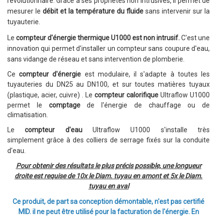
révolutionnaire. Grâce à ses propriétés non intrusives, Il
permet de
mesurer le
débit et la température du fluide
sans intervenir
sur la
tuyauterie
.
Le
compteur d'énergie thermique U1000 est non intrusif.
C'est une
innovation qui permet d'installer un compteur sans coupure d'eau,
sans vidange de réseau et sans intervention de plomberie.
Ce
compteur d'énergie
est modulaire, il s'adapte à
toutes les
tuyauteries du
DN25 au DN100, et sur toutes matières tuyaux
(plastique, acier, cuivre)
.
Le
compteur calorifique
Ultraflow U1000
permet le
comptage
de l'énergie de chauffage ou de
climatisation.
Le
compteur d'eau
Ultraflow U1000 s'installe très
simplement
grâce à des colliers de serrage fixés sur la conduite
d'eau.
Pour obtenir des résultats le plus précis possible, u
ne longueur
droite est requise de 10x le Diam. tuyau en amont et 5x le Diam.
tuyau en aval
Ce produit, de part sa conception démontable, n'est pas certifié
MID. il ne peut être utilisé pour la facturation de l'énergie. En