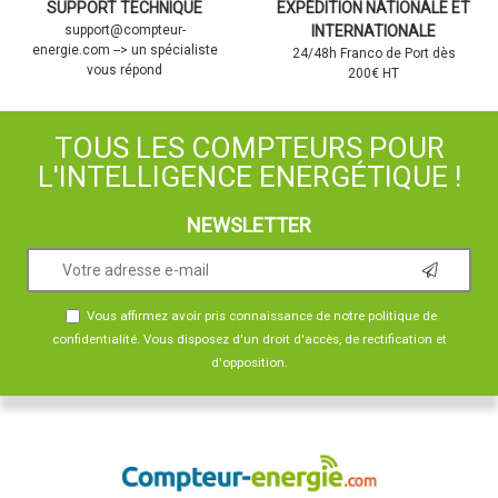
SUPPORT TECHNIQUE
EXPÉDITION NATIONALE ET
support@compteur-
INTERNATIONALE
energie.com --> un spécialiste
24/48h Franco de Port dès
vous répond
200€ HT
TOUS LES COMPTEURS POUR
L'INTELLIGENCE ENERGÉTIQUE !
NEWSLETTER
Vous affirmez avoir pris connaissance de notre
politique de
confidentialité
. Vous disposez d'un droit d'accès, de rectification et
d'opposition.