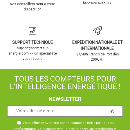
bancaire avec SSL
Nos conseillers sont à votre
dispsotiion
SUPPORT TECHNIQUE
EXPÉDITION NATIONALE ET
support@compteur-
INTERNATIONALE
energie.com --> un spécialiste
24/48h Franco de Port dès
vous répond
200€ HT
TOUS LES COMPTEURS POUR
L'INTELLIGENCE ENERGÉTIQUE !
NEWSLETTER
Vous affirmez avoir pris connaissance de notre
politique de
confidentialité
. Vous disposez d'un droit d'accès, de rectification et