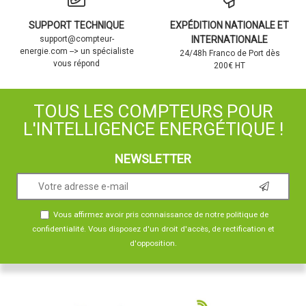
SUPPORT TECHNIQUE
EXPÉDITION NATIONALE ET
support@compteur-
INTERNATIONALE
energie.com --> un spécialiste
24/48h Franco de Port dès
vous répond
200€ HT
TOUS LES COMPTEURS POUR
L'INTELLIGENCE ENERGÉTIQUE !
NEWSLETTER
Vous affirmez avoir pris connaissance de notre
politique de
confidentialité
. Vous disposez d'un droit d'accès, de rectification et
d'opposition.