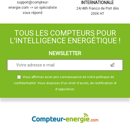
support@compteur-
INTERNATIONALE
energie.com --> un spécialiste
24/48h Franco de Port dès
vous répond
200€ HT
TOUS LES COMPTEURS POUR
L'INTELLIGENCE ENERGÉTIQUE !
NEWSLETTER
Vous affirmez avoir pris connaissance de notre
politique de
confidentialité
. Vous disposez d'un droit d'accès, de rectification et
d'opposition.