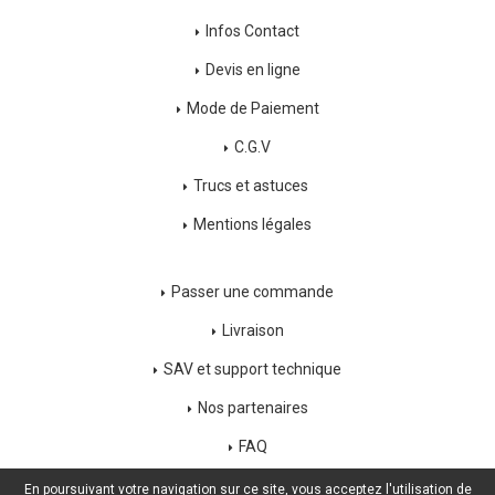
Infos Contact
Devis en ligne
Mode de Paiement
C.G.V
Trucs et astuces
Mentions légales
Passer une commande
Livraison
SAV et support technique
Nos partenaires
FAQ
Déconnexion
En poursuivant votre navigation sur ce site, vous acceptez l'utilisation de