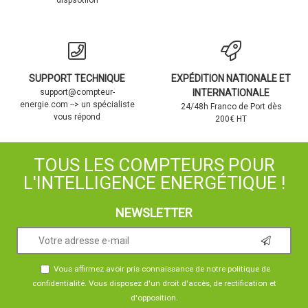
SUPPORT TECHNIQUE
EXPÉDITION NATIONALE ET
support@compteur-
INTERNATIONALE
energie.com --> un spécialiste
24/48h Franco de Port dès
vous répond
200€ HT
TOUS LES COMPTEURS POUR
L'INTELLIGENCE ENERGÉTIQUE !
NEWSLETTER
Vous affirmez avoir pris connaissance de notre
politique de
confidentialité
. Vous disposez d'un droit d'accès, de rectification et
d'opposition.