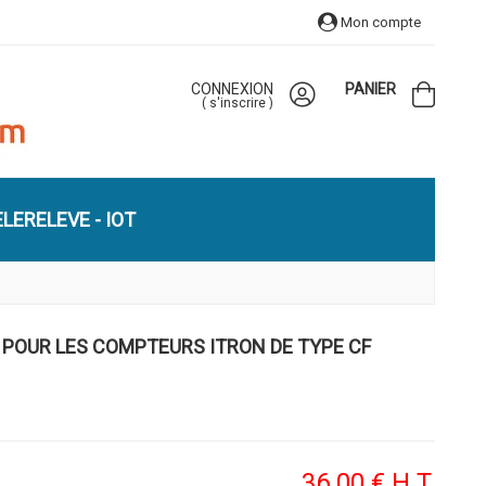
Mon compte
CONNEXION
PANIER
(
s'inscrire
)
LERELEVE - IOT
 POUR LES COMPTEURS ITRON DE TYPE CF
36
.00
€
H.T.