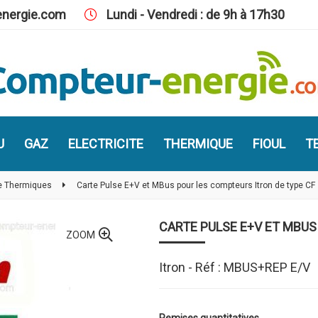
nergie.com
Lundi - Vendredi : de 9h à 17h30
U
GAZ
ELECTRICITE
THERMIQUE
FIOUL
TE
e Thermiques
Carte Pulse E+V et MBus pour les compteurs Itron de type CF
CARTE PULSE E+V ET MBUS
ZOOM
Itron - Réf : MBUS+REP E/V
Remises quantitatives