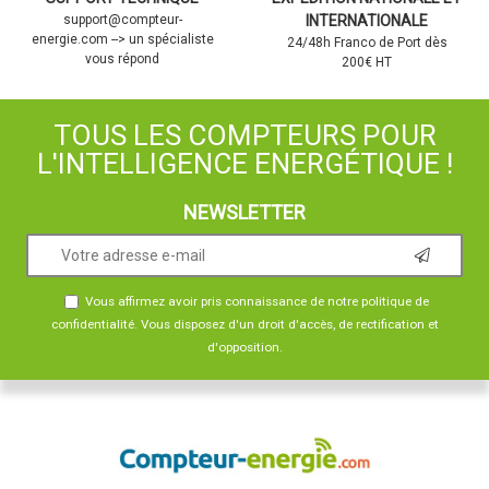
support@compteur-
INTERNATIONALE
energie.com --> un spécialiste
24/48h Franco de Port dès
vous répond
200€ HT
TOUS LES COMPTEURS POUR
L'INTELLIGENCE ENERGÉTIQUE !
NEWSLETTER
Vous affirmez avoir pris connaissance de notre
politique de
confidentialité
. Vous disposez d'un droit d'accès, de rectification et
d'opposition.