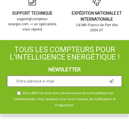
SUPPORT TECHNIQUE
EXPÉDITION NATIONALE ET
support@compteur-
INTERNATIONALE
energie.com --> un spécialiste
24/48h Franco de Port dès
vous répond
200€ HT
TOUS LES COMPTEURS POUR
L'INTELLIGENCE ENERGÉTIQUE !
NEWSLETTER
Vous affirmez avoir pris connaissance de notre
politique de
confidentialité
. Vous disposez d'un droit d'accès, de rectification et
d'opposition.