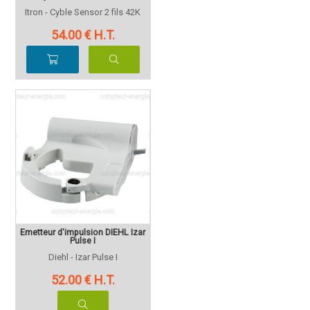
Itron - Cyble Sensor 2 fils 42K
54
.00
€
H.T.
Emetteur d'impulsion DIEHL Izar
Pulse I
Diehl - Izar Pulse I
52
.00
€
H.T.