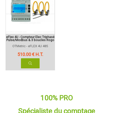
eFlex 4U - Compteur Elec Triphasé
Pulse/Modbus & 3 boucles Rogo
OTMetric - eFLEX 4U 485
510
.00
€
H.T.
100% PRO
Spécialiste du comptage