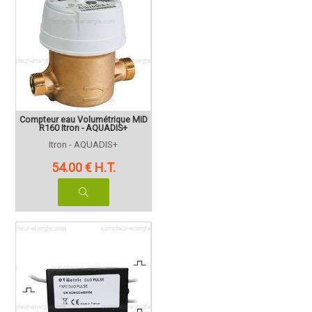
Compteur eau Volumétrique MID
R160 Itron - AQUADIS+
Itron - AQUADIS+
54
.00
€
H.T.