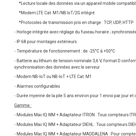
*Lecture locale des données via un appareil mobile compatib
*Modem LTE Cat. M1/NB IoT/2G intégré
*Protocoles de transmission pris en charge : TCP, UDP, HTTP
- Horloge intégrée avec réglage du fuseau horaire ; synchronis
- IP 68 pour montages extérieurs
- Température de fonctionnement : de -25°C à +50°C
- Batterie au lithium de tension nominale 3,6 V, format D confor
synchronisation des données avec le serveur
- Modem NB-IoT ou NB-IoT + LTE Cat. M1
- Alarmes configurables
- Durée myenne de la pile 5 ans environ pour 1 envoi par jour et
Gamme :
- Modules Mac IQ WM + Adaptateur ITRON : Tous compteurs IT
- Modules Mac IQ WM + Adaptateur DIEHL : Tous compteurs DIE
- Modules Mac IQ WM + Adaptateur MADDALENA : Pour compt