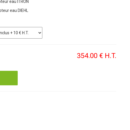
pteur eau ITRON
teur eau DIEHL
354
.00
€
H.T.