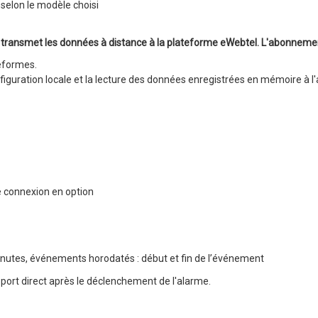
 selon le modèle choisi
 transmet les données à distance à la plateforme eWebtel. L'abonnement
teformes.
iguration locale et la lecture des données enregistrées en mémoire à l'a
e connexion en option
nutes, événements horodatés : début et fin de l’événement
apport direct après le déclenchement de l'alarme.