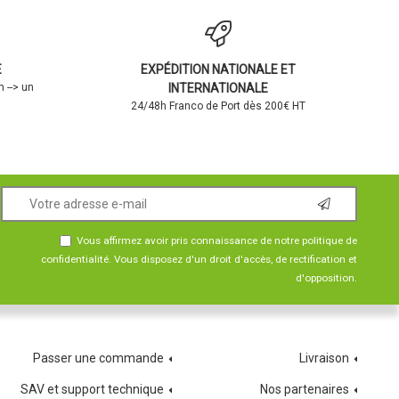
E
EXPÉDITION NATIONALE ET
 --> un
INTERNATIONALE
24/48h Franco de Port dès 200€ HT
Vous affirmez avoir pris connaissance de notre
politique de
confidentialité
. Vous disposez d'un droit d'accès, de rectification et
d'opposition.
Passer une commande
Livraison
SAV et support technique
Nos partenaires