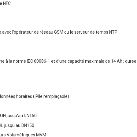
le NFC
ée avec l’opérateur de réseau GSM ou le serveur de temps NTP
me à la norme IEC 60086-1 et d’une capacité maximale de 14 Ah ; durée d
 données horaires ( Pile remplaçable)
RON jusqu'au DN150
HL jusqu'au DN150
eurs Volumétriques MVM