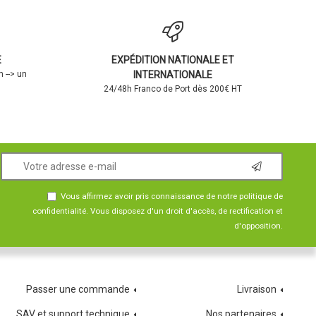
E
EXPÉDITION NATIONALE ET
 --> un
INTERNATIONALE
24/48h Franco de Port dès 200€ HT
Vous affirmez avoir pris connaissance de notre
politique de
confidentialité
. Vous disposez d'un droit d'accès, de rectification et
d'opposition.
Passer une commande
Livraison
SAV et support technique
Nos partenaires