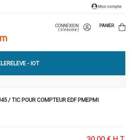
Mon compte
CONNEXION
PANIER
(
s'inscrire
)
LERELEVE - IOT
45 / TIC POUR COMPTEUR EDF PMEPMI
30
.00
€
H.T.