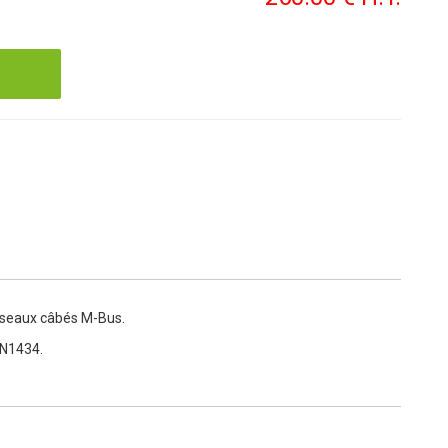
 réseaux câbés M-Bus.
EN1434.