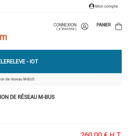
Mon compte
CONNEXION
PANIER
(
s'inscrire
)
LERELEVE - IOT
tion de réseau M-BUS
TION DE RÉSEAU M-BUS
260
.00
€
H.T.