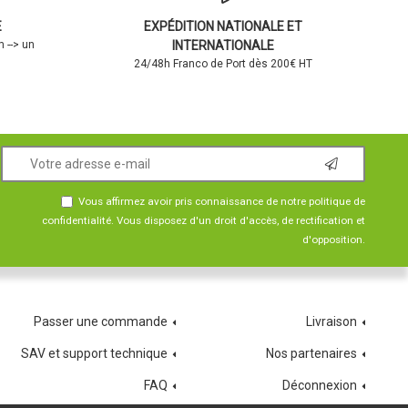
E
EXPÉDITION NATIONALE ET
 --> un
INTERNATIONALE
24/48h Franco de Port dès 200€ HT
Vous affirmez avoir pris connaissance de notre
politique de
confidentialité
. Vous disposez d'un droit d'accès, de rectification et
d'opposition.
Passer une commande
Livraison
SAV et support technique
Nos partenaires
FAQ
Déconnexion