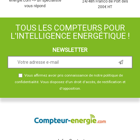
energie.com --> un spécialiste
24/48h Franco de Port dès
vous répond
200€ HT
TOUS LES COMPTEURS POUR
L'INTELLIGENCE ENERGÉTIQUE !
NEWSLETTER
Vous affirmez avoir pris connaissance de notre
politique de
confidentialité
. Vous disposez d'un droit d'accès, de rectification et
d'opposition.