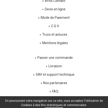
Infos Contact
Devis en ligne
Mode de Paiement
C.G.V
Trucs et astuces
Mentions légales
Passer une commande
Livraison
SAV et support technique
Nos partenaires
FAQ
Déconnexion
En poursuivant votre navigation sur ce site, vous acceptez l'utilisation de
Cookies à des fins statistiques et commerciales.