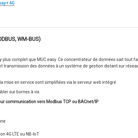
say+ 4G
ODBUS, WM-BUS)
y plus complet que MUC easy. Ce concentrateur de données sait tout fair
 transmission des données à un système de gestion distant sur résea
 mise en service sont simplifiées via le serveur web intégré.
ler sur bornes à vis.
our communication vers Modbus TCP ou
BACnet/IP
nne
ion 4G LTE ou NB-IoT