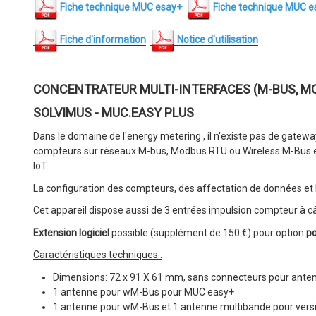
Fiche technique MUC esay+
Fiche technique MUC e
Fiche d'information
Notice d'utilisation
CONCENTRATEUR MULTI-INTERFACES (M-BUS, M
SOLVIMUS - MUC.EASY PLUS
Dans le domaine de l'energy metering , il n'existe pas de gatewa
compteurs sur réseaux M-bus, Modbus RTU ou Wireless M-Bus et
IoT.
La configuration des compteurs, des affectation de données et la
Cet appareil dispose aussi de 3 entrées impulsion compteur à câb
Extension logiciel
possible (supplément de 150 €) pour option
p
Caractéristiques techniques :
Dimensions: 72 x 91 X 61 mm, sans connecteurs pour ante
1 antenne pour wM-Bus pour MUC easy+
1 antenne pour wM-Bus et 1 antenne multibande pour vers