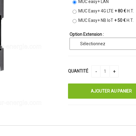
MUC easy+ LAN
MUC Easy+ 4G LTE
+ 80 €
H.T.
MUC Easy+ NB IoT
+ 50 €
H.T.
Option Extension :
QUANTITÉ