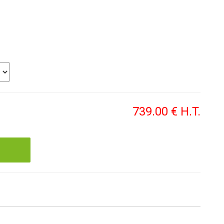
739
.00
€
H.T.