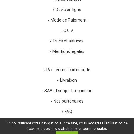
Devis en ligne
Mode de Paiement
C.G.V
Trucs et astuces
Mentions légales
Passer une commande
Livraison
SAV et support technique
Nos partenaires
FAQ
Déconnexion
En poursuivant votre navigation sur ce site, vous acceptez l'utilisation de
Cookies à des fins statistiques et commerciales.