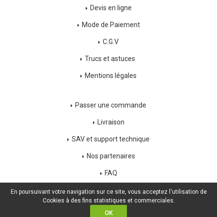
Devis en ligne
Mode de Paiement
C.G.V
Trucs et astuces
Mentions légales
Passer une commande
Livraison
SAV et support technique
Nos partenaires
FAQ
Déconnexion
En poursuivant votre navigation sur ce site, vous acceptez l'utilisation de
Cookies à des fins statistiques et commerciales.
OK