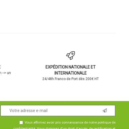
E
EXPÉDITION NATIONALE ET
 --> un
INTERNATIONALE
24/48h Franco de Port dès 200€ HT
Vous affirmez avoir pris connaissance de notre
politique de
confidentialité
. Vous disposez d'un droit d'accès, de rectification et