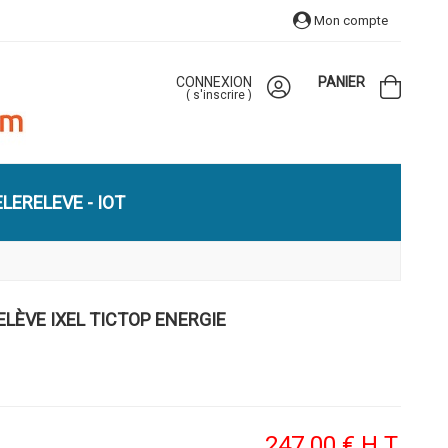
Mon compte
CONNEXION
PANIER
(
s'inscrire
)
LERELEVE - IOT
ELÈVE IXEL TICTOP ENERGIE
247
.00
€
H.T.