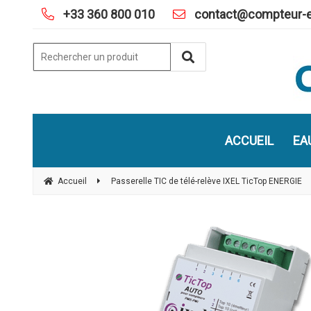
+33 360 800 010
contact@compteur-e
ACCUEIL
EA
Accueil
Passerelle TIC de télé-relève IXEL TicTop ENERGIE