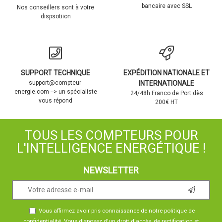
bancaire avec SSL
Nos conseillers sont à votre
dispsotiion
SUPPORT TECHNIQUE
EXPÉDITION NATIONALE ET
support@compteur-
INTERNATIONALE
energie.com --> un spécialiste
24/48h Franco de Port dès
vous répond
200€ HT
TOUS LES COMPTEURS POUR
L'INTELLIGENCE ENERGÉTIQUE !
NEWSLETTER
Vous affirmez avoir pris connaissance de notre
politique de
confidentialité
. Vous disposez d'un droit d'accès, de rectification et