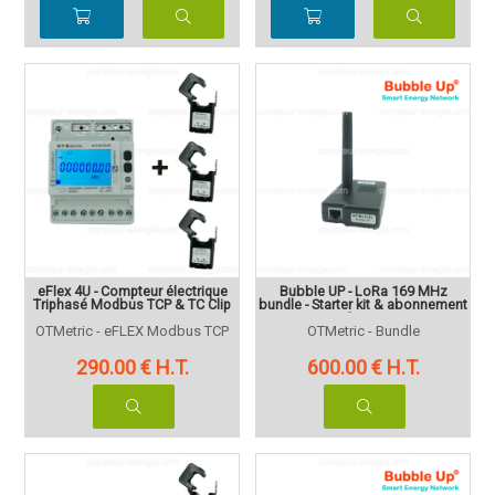
eFlex 4U - Compteur électrique
Bubble UP - LoRa 169 MHz
Triphasé Modbus TCP & TC Clip
bundle - Starter kit & abonnement
3 ans
OTMetric - eFLEX Modbus TCP
OTMetric - Bundle
290
.00
€
H.T.
600
.00
€
H.T.