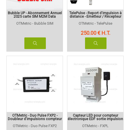
Bubble UP - Abonnement Annuel
TelePulse - Report d'impulsion à
2025 carte SIM M2M Data
distance - Emetteur / Récepteur
OTMetric - Bubble SIM
OTMetric - TelePulse
250
.00
€
H.T.
OTMetric - Duo Pulse FXP2 -
Capteur LED pour compteur
Doubleur d'impulsions compteur
électronique EDF sortie impulsion
OTMetric - Duo Pulse FXP2
OTMetric - FXPL