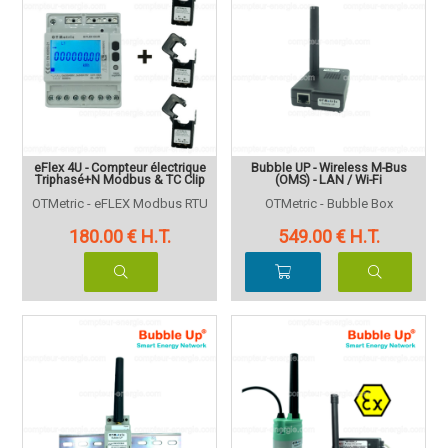
eFlex 4U - Compteur électrique
Bubble UP - Wireless M-Bus
Triphasé+N Modbus & TC Clip
(OMS) - LAN / Wi-Fi
OTMetric - eFLEX Modbus RTU
OTMetric - Bubble Box
180
.00
€
H.T.
549
.00
€
H.T.