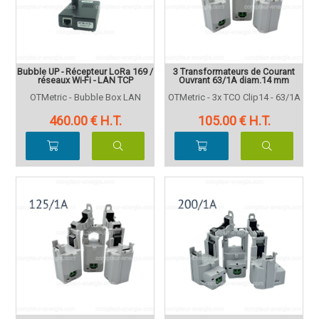
Bubble UP - Récepteur LoRa 169 /
3 Transformateurs de Courant
réseaux Wi-Fi - LAN TCP
Ouvrant 63/1A diam.14 mm
OTMetric - Bubble Box LAN
OTMetric - 3x TCO Clip14 - 63/1A
460
.00
€
H.T.
105
.00
€
H.T.