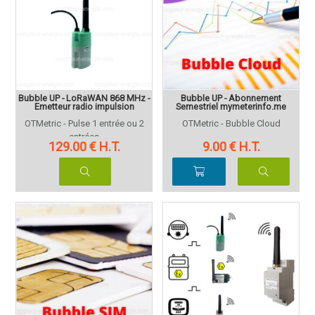
Bubble UP - LoRaWAN 868 MHz -
Bubble UP - Abonnement
Emetteur radio impulsion
Semestriel mymeterinfo.me
OTMetric - Pulse 1 entrée ou 2
OTMetric - Bubble Cloud
entrées
129
.00
€
H.T.
9
.00
€
H.T.