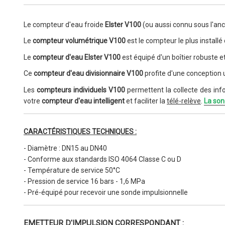
Le compteur d'eau froide
Elster V100
(ou aussi connu sous l'an
Le
compteur volumétrique V100
est le compteur le plus installé
Le
compteur d'eau Elster V100
est équipé d'un boîtier robuste
e
Ce
compteur d'eau divisionnaire V100
profite d'une conception 
Les
compteurs individuels V100
permettent la collecte des info
votre
compteur d'eau intelligent
et
faciliter la
télé-relève
.
La so
CARACTÉRISTIQUES TECHNIQUES :
- Diamètre : DN15 au DN40
- Conforme aux standards ISO 4064 Classe C ou D
- Température de service 50°C
- Pression de service 16 bars - 1,6 MPa
- Pré-équipé pour recevoir une sonde impulsionnelle
EMETTEUR D'IMPULSION CORRESPONDANT :