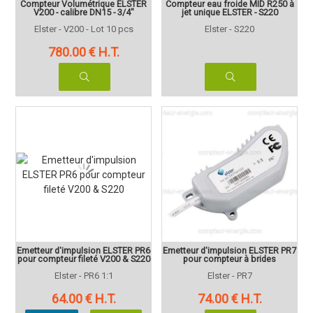
Compteur Volumétrique ELSTER
Compteur eau froide MID R250 à
V200 - calibre DN15 - 3/4"
jet unique ELSTER - S220
Elster - V200 - Lot 10 pcs
Elster - S220
780
.00
€
H.T.
Emetteur d'impulsion ELSTER PR6
Emetteur d'impulsion ELSTER PR7
pour compteur fileté V200 & S220
pour compteur à brides
Elster - PR6 1:1
Elster - PR7
64
.00
€
H.T.
74
.00
€
H.T.