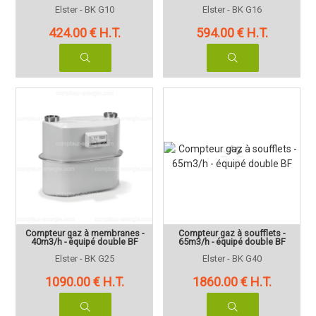
Elster - BK G10
Elster - BK G16
424
.00
€
H.T.
594
.00
€
H.T.
Compteur gaz à membranes -
Compteur gaz à soufflets -
40m3/h - équipé double BF
65m3/h - équipé double BF
Elster - BK G25
Elster - BK G40
1090
.00
€
H.T.
1860
.00
€
H.T.