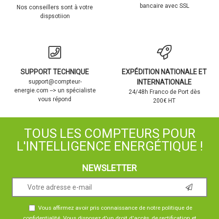
bancaire avec SSL
Nos conseillers sont à votre
dispsotiion
SUPPORT TECHNIQUE
EXPÉDITION NATIONALE ET
support@compteur-
INTERNATIONALE
energie.com --> un spécialiste
24/48h Franco de Port dès
vous répond
200€ HT
TOUS LES COMPTEURS POUR
L'INTELLIGENCE ENERGÉTIQUE !
NEWSLETTER
Vous affirmez avoir pris connaissance de notre
politique de
confidentialité
. Vous disposez d'un droit d'accès, de rectification et