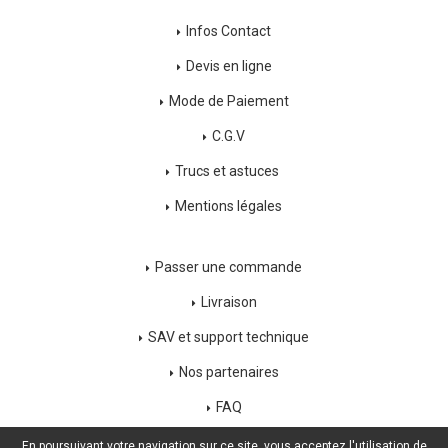
Infos Contact
Devis en ligne
Mode de Paiement
C.G.V
Trucs et astuces
Mentions légales
Passer une commande
Livraison
SAV et support technique
Nos partenaires
FAQ
Déconnexion
En poursuivant votre navigation sur ce site, vous acceptez l'utilisation de