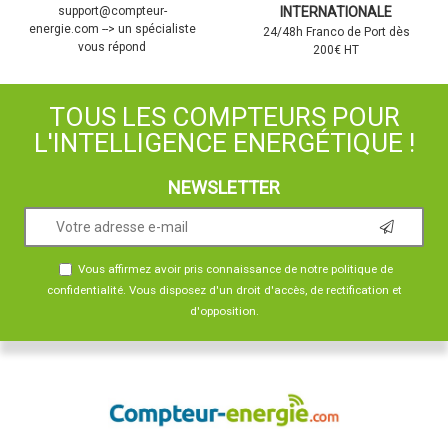
support@compteur-
INTERNATIONALE
energie.com --> un spécialiste
24/48h Franco de Port dès
vous répond
200€ HT
TOUS LES COMPTEURS POUR
L'INTELLIGENCE ENERGÉTIQUE !
NEWSLETTER
Vous affirmez avoir pris connaissance de notre
politique de
confidentialité
. Vous disposez d'un droit d'accès, de rectification et
d'opposition.